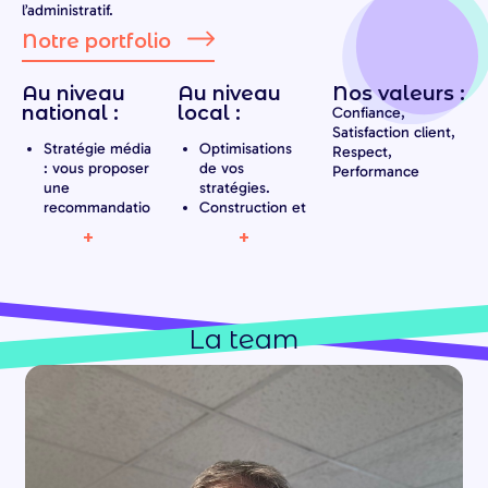
l’administratif.
Notre portfolio
Au niveau
Au niveau
Nos valeurs :
national :
local :
Confiance,
Satisfaction client,
Stratégie média
Optimisations
Respect,
: vous proposer
de vos
Performance
une
stratégies.
recommandatio
Construction et
n à même de
optimisation des
+
+
répondre à vos
mix-média :
enjeux, sans
organiser vos
déperdition.
prises de
Activation
paroles en
média :
fonction de vos
La team
sélectionner et
plans d’actions
orchestrer les
commerciales,
médias les plus
de votre
efficaces pour
saisonnalité, de
atteindre vos
vos
objectifs.
concurrents.
Mesure des
Conseil et achat
performances :
de plans médias