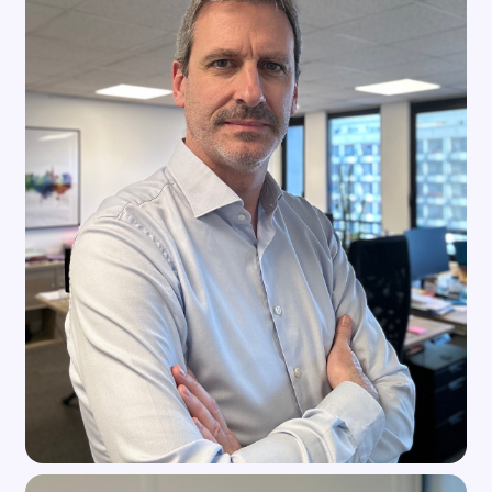
suivre et
on-line et off-
analyser
line : vous faire
l’impact de vos
connaître
plans médias
l’ensemble des
pour optimiser
supports
vos actions
existants sur
futures.
votre territoire
et sélectionner
les plus
pertinents en
fonction de
votre cible et
du sujet de
votre
campagne.